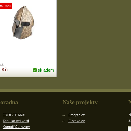
va -39%
Kč
 Kč
skladem
oradna
Naše projekty
N
FROGGEAR®
Frogtac.cz
a
Tabulka velikostí
E-strike.cz
Kamufláž a vzory