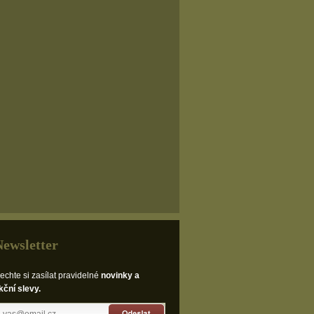
Newsletter
echte si zasílat pravidelné
novinky a
kční slevy.
Odeslat