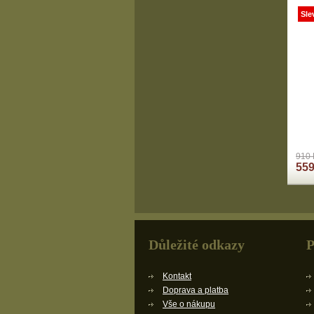
Sle
910 
559
Důležité odkazy
P
Kontakt
Doprava a platba
Vše o nákupu