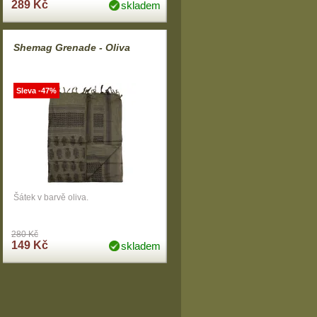
289 Kč
skladem
Shemag Grenade - Oliva
Sleva -47%
Šátek v barvě oliva.
280 Kč
149 Kč
skladem