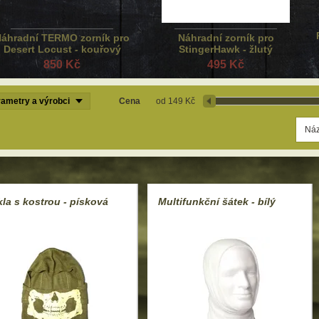
áhradní TERMO zorník pro
Náhradní zorník pro
Desert Locust - kouřový
StingerHawk - žlutý
850 Kč
495 Kč
ametry a výrobci
Cena
149 Kč
la s kostrou - písková
Multifunkční šátek - bílý