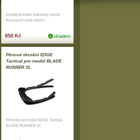
Dvojitý termální balistický zorník
Revision® proti mlžení.
850 Kč
skladem
Pěnové těsnění EDGE
Tactical pro model BLADE
RUNNER XL
Pěnovka pro brýle EDGE Tactcial
BLADE RUNNER XL.