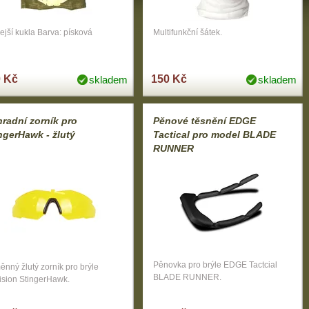
ejší kukla Barva: písková
Multifunkční šátek.
 Kč
150 Kč
skladem
skladem
radní zorník pro
Pěnové těsnění EDGE
ngerHawk - žlutý
Tactical pro model BLADE
RUNNER
Pěnovka pro brýle EDGE Tactcial
nný žlutý zorník pro brýle
BLADE RUNNER.
ision StingerHawk.