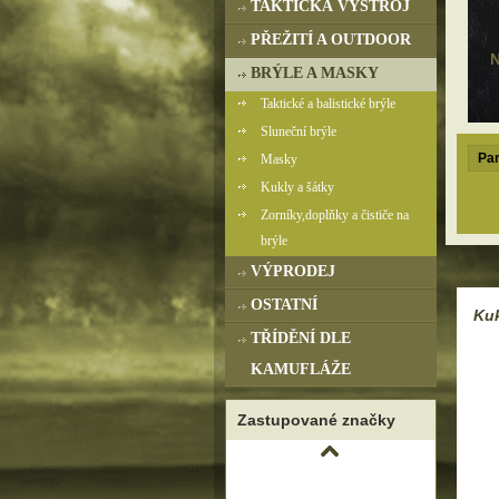
TAKTICKÁ VÝSTROJ
PŘEŽITÍ A OUTDOOR
N
BRÝLE A MASKY
Taktické a balistické brýle
Sluneční brýle
Par
Masky
Kukly a šátky
Zorníky,doplňky a čističe na
brýle
VÝPRODEJ
OSTATNÍ
Kuk
TŘÍDĚNÍ DLE
KAMUFLÁŽE
Zastupované značky