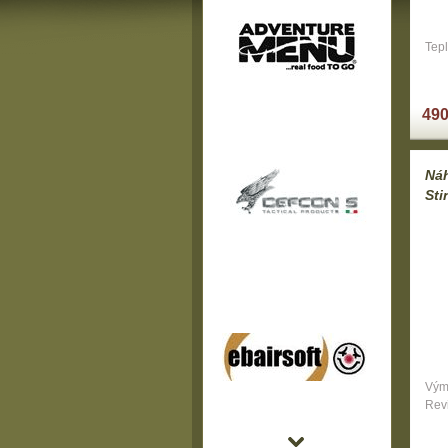
Tepl
490
Náh
Sti
Výmě
Rev