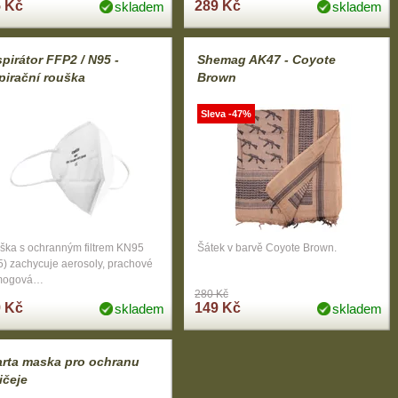
 Kč
289 Kč
skladem
skladem
pirátor FFP2 / N95 -
Shemag AK47 - Coyote
pirační rouška
Brown
Sleva -47%
ška s ochranným filtrem KN95
Šátek v barvě Coyote Brown.
) zachycuje aerosoly, prachové
mogová…
280 Kč
 Kč
149 Kč
skladem
skladem
rta maska pro ochranu
ičeje