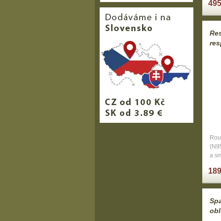
495
Res
res
Rou
(N95
a s
189
Spa
obl