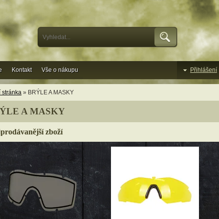
e
Kontakt
Vše o nákupu
Přihlášení
 stránka
» BRÝLE A MASKY
ÝLE A MASKY
prodávanější zboží