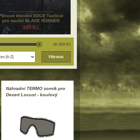
Pěnové těsnění EDGE Tactical
pro model BLADE RUNNER
289 Kč
850 Kč
Filtrovat
Náhradní TERMO zorník pro
Desert Locust - kouřový