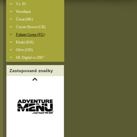
Vz. 95
Woodland
Černá (BK)
Coyote Brown (CB)
Foliage Green (FG)
Khaki (KH)
Olive (OD)
SK Digital vz.2007
Zastupované značky