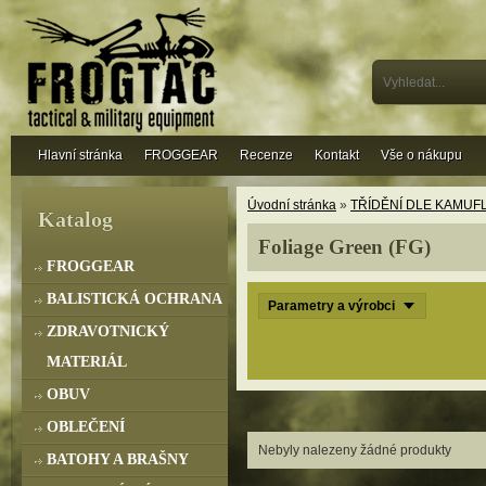
Hlavní stránka
FROGGEAR
Recenze
Kontakt
Vše o nákupu
Úvodní stránka
»
TŘÍDĚNÍ DLE KAMUF
Katalog
Foliage Green (FG)
FROGGEAR
BALISTICKÁ OCHRANA
Parametry a výrobci
ZDRAVOTNICKÝ
MATERIÁL
OBUV
OBLEČENÍ
Nebyly nalezeny žádné produkty
BATOHY A BRAŠNY