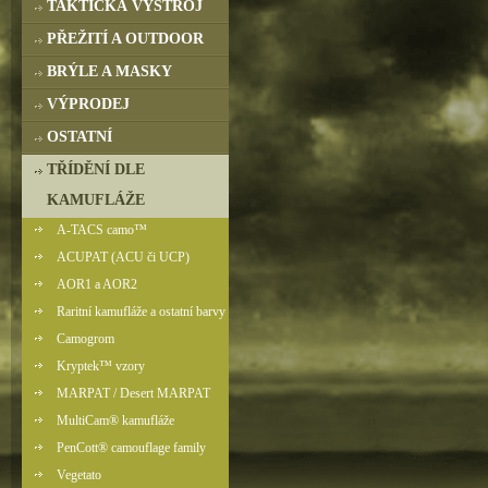
TAKTICKÁ VÝSTROJ
PŘEŽITÍ A OUTDOOR
BRÝLE A MASKY
VÝPRODEJ
OSTATNÍ
TŘÍDĚNÍ DLE
KAMUFLÁŽE
A-TACS camo™
ACUPAT (ACU či UCP)
AOR1 a AOR2
Raritní kamufláže a ostatní barvy
Camogrom
Kryptek™ vzory
MARPAT / Desert MARPAT
MultiCam® kamufláže
PenCott® camouflage family
Vegetato