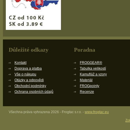
Důležité odkazy
Poradna
Kontakt
FROGGEAR®
Doprava a platba
Tabulka velikostí
Vše o nákupu
Kamufláž a vzory
Otázky a odpovědi
Materiál
Obchodní podmínky
FROGpointy
Ochrana osobních údajů
Recenze
Všechna práva vyhrazena 2026 - Frogtac s.r.o. -
www.frogtac.eu
Zob