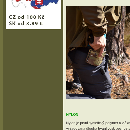
NYLON
Nylon je první syntetický polymer a vlákn
vyžadována dlouhá trvanlivost, pevnost