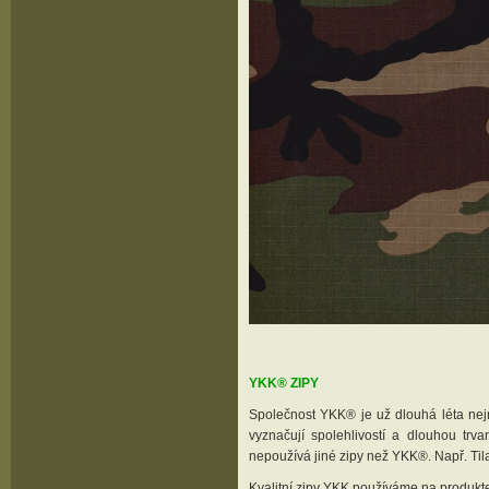
YKK® ZIPY
Společnost YKK® je už dlouhá léta nejr
vyznačují spolehlivostí a dlouhou trva
nepoužívá jiné zipy než YKK®. Např. Til
Kvalitní zipy YKK používáme na produk