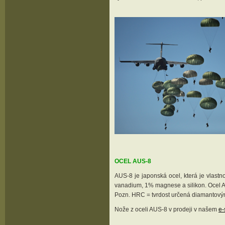
OCEL AUS-8
AUS-8 je japonská ocel, která je vlas
vanadium, 1% magnese a silikon. Ocel AU
Pozn. HRC = tvrdost určená diamantovým
Nože z oceli AUS-8 v prodeji v našem
e-