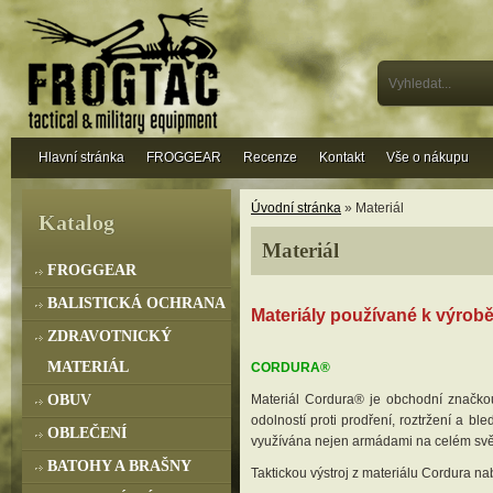
Hlavní stránka
FROGGEAR
Recenze
Kontakt
Vše o nákupu
Úvodní stránka
» Materiál
Katalog
Materiál
FROGGEAR
BALISTICKÁ OCHRANA
Materiály používané k výrob
ZDRAVOTNICKÝ
MATERIÁL
CORDURA®
OBUV
Materiál Cordura® je obchodní značkou
odolností proti prodření, roztržení a bl
OBLEČENÍ
využívána nejen armádami na celém světě.
BATOHY A BRAŠNY
Taktickou výstroj z materiálu Cordura 