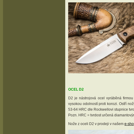
OCEL D2
D2 je nástrojová ocel vyráběná firmou 
vysokou odolností proti korozi. Ostří no
53-64 HRC dle Rockwellovi stupnice tvrd
Pozn. HRC = tvrdost určená diamantovým
Nože z oceli D2 v prodeji v našem
e-sh