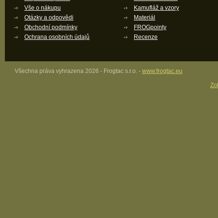
Vše o nákupu
Kamufláž a vzory
Otázky a odpovědi
Materiál
Obchodní podmínky
FROGpointy
Ochrana osobních údajů
Recenze
Všechna práva vyhrazena 2026 - Frogtac s.r.o. -
www.frogtac.eu
Zob