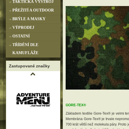
TAKTICKÁ VÝSTROJ
PŘEŽITÍ A OUTDOOR
BRÝLE A MASKY
VÝPRODEJ
OSTATNÍ
TŘÍDĚNÍ DLE
KAMUFLÁŽE
Zastupované značky
GORE-TEX®
Základem textilie Gore-Tex® je velmi ten
Membrána Gore-Tex® je trvale nepromok
700 krát větší než molekula páry. Pr