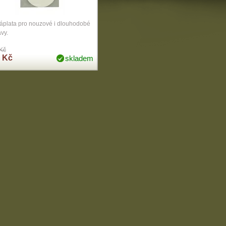
záplata pro nouzové i dlouhodobé
vy.
Kč
 Kč
skladem