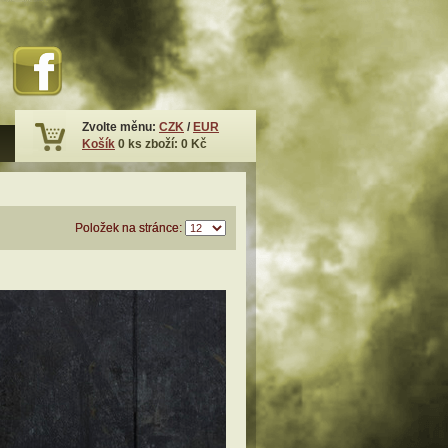
Zvolte měnu:
CZK
/
EUR
Košík
0
ks zboží:
0 Kč
Položek na stránce: