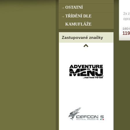
OSTATNÍ
2x 
TŘÍDĚNÍ DLE
opra
KAMUFLÁŽE
180 
119
Zastupované značky