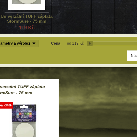
Univerzální TUFF záplata
StormSure - 75 mm
119 Kč
ametry a výrobci
Cena
119 Kč
verzální TUFF záplata
rmSure - 75 mm
va -34%