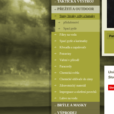
TAKTICKÁ VÝSTROJ
PŘEŽITÍ A OUTDOOR
Stany, bivaky, celty a hamaky
příslušenství
Spací pytle
Filtry na vodu
Par
Spací pytle a karimatky
Křesadla a zapalovače
Potraviny
Vaření v přírodě
Paracordy
Uni
Chemická světla
Sto
Chemické ohřívače do zimy
Zdravotnický materiál
Sle
Impregnace a ošetření povrchů
Lahve na vodu
BRÝLE A MASKY
VÝPRODEJ