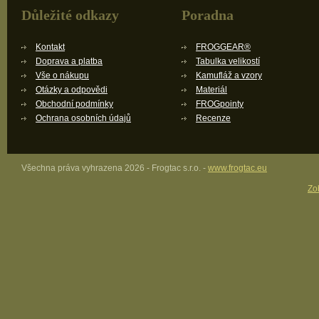
Důležité odkazy
Poradna
Kontakt
FROGGEAR®
Doprava a platba
Tabulka velikostí
Vše o nákupu
Kamufláž a vzory
Otázky a odpovědi
Materiál
Obchodní podmínky
FROGpointy
Ochrana osobních údajů
Recenze
Všechna práva vyhrazena 2026 - Frogtac s.r.o. -
www.frogtac.eu
Zob