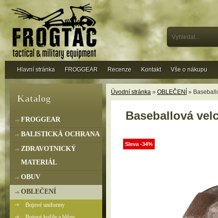
Hlavní stránka
FROGGEAR
Recenze
Kontakt
Vše o nákupu
Úvodní stránka
»
OBLEČENÍ
» Baseballo
Katalog
Baseballová velc
FROGGEAR
BALISTICKÁ OCHRANA
Sleva -34%
ZDRAVOTNICKÝ
MATERIÁL
OBUV
OBLEČENÍ
Bojové uniformy
Bojové košile a blůzy