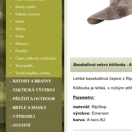
Bundy a parky
Kalhoty a kraťasy
Sukně
Mikiny
Trička
Rukavice
Ponožky
Čepice, kšiltovky a klobouky
Baseballová velcro kšiltovka - A
Termoprádlo
Textilní doplňky, návleky
Lehká baseballová čepice z RipS
BATOHY A BRAŠNY
Kšiltovka je lehká, s nízkým 
TAKTICKÁ VÝSTROJ
Parametry:
PŘEŽITÍ A OUTDOOR
materiál:
RipStop
BRÝLE A MASKY
výrobce:
Emerson
VÝPRODEJ
barva:
A-tacs AU
OSTATNÍ