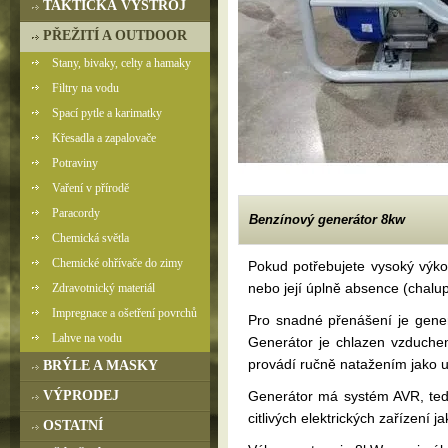
TAKTICKÁ VÝSTROJ
PŘEŽITÍ A OUTDOOR
Stany, bivaky, celty a hamaky
Filtry na vodu
Spací pytle a karimatky
Křesadla a zapalovače
Potraviny
Vaření v přírodě
Paracordy
Benzínový generátor 8kw
Chemická světla
Chemické ohřívače do zimy
Pokud potřebujete vysoký výko
nebo její úplně absence (chalu
Zdravotnický materiál
Impregnace a ošetření povrchů
Pro snadné přenášení je gene
Lahve na vodu
Generátor je chlazen vzduche
provádí ručně natažením jako u
BRÝLE A MASKY
VÝPRODEJ
Generátor má systém AVR, tedy
citlivých elektrických zařízení j
OSTATNÍ