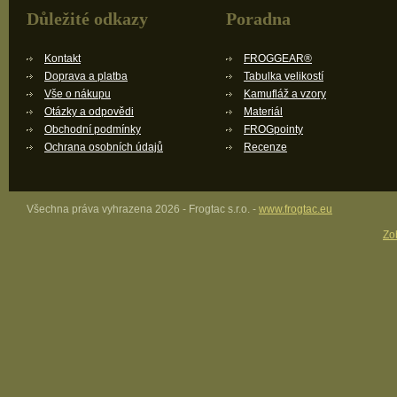
Důležité odkazy
Poradna
Kontakt
FROGGEAR®
Doprava a platba
Tabulka velikostí
Vše o nákupu
Kamufláž a vzory
Otázky a odpovědi
Materiál
Obchodní podmínky
FROGpointy
Ochrana osobních údajů
Recenze
Všechna práva vyhrazena 2026 - Frogtac s.r.o. -
www.frogtac.eu
Zob