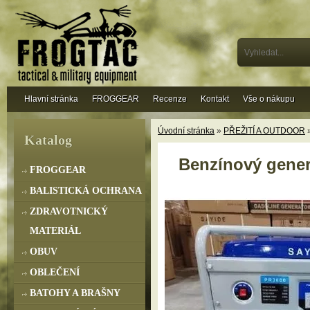
Hlavní stránka
FROGGEAR
Recenze
Kontakt
Vše o nákupu
Úvodní stránka
»
PŘEŽITÍ A OUTDOOR
»
Katalog
Benzínový gener
FROGGEAR
BALISTICKÁ OCHRANA
ZDRAVOTNICKÝ
MATERIÁL
OBUV
OBLEČENÍ
BATOHY A BRAŠNY