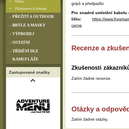
Helmy
gripů a předpažbí.
Příslušenství k helmám
Pro snadné umístění kabelu 
PŘEŽITÍ A OUTDOOR
lištu:
https://www.frogman
BRÝLE A MASKY
cerne
VÝPRODEJ
OSTATNÍ
Recenze a zkušen
TŘÍDĚNÍ DLE
KAMUFLÁŽE
Zkušenosti zákazník
Zastupované značky
Zatím žádné recenze.
Otázky a odpově
Zatím žádné otázky.