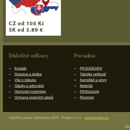
Důležité odkazy
Poradna
Kontakt
FROGGEAR®
Doprava a platba
Tabulka velikostí
Vše o nákupu
Kamufláž a vzory
Otázky a odpovědi
Materiál
Obchodní podmínky
FROGpointy
Ochrana osobních údajů
Recenze
Všechna práva vyhrazena 2026 - Frogtac s.r.o. -
www.frogtac.eu
Zob