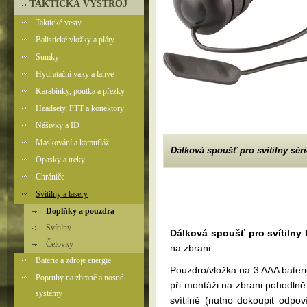
TAKTICKÁ VÝSTROJ
Taktické vesty
Balistické vložky a pláty
Sumky
Hydratační vaky a lahve
Karabinky, poutka a přezky
Headsety, PTT a konektory
Nášivky a ID
Maskování a kamufláž
Dálková spoušť pro svítilny séri
Opasky a treky
Chrániče
Svítilny a lasery
Doplňky a pouzdra
Svítilny
Dálková spoušť pro svítilny
Čelovky
na zbrani.
Baterie a zdroje energie
Pouzdro/vložka na 3 AAA bater
Popruhy na zbraně a nosné
při montáži na zbrani pohodlně
systémy
svítilně (nutno dokoupit odpoví