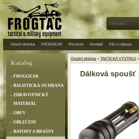
Hlavní stránka
FROGGEAR
Recenze
Kontakt
Vše o nákupu
Úvodní stránka
»
TAKTICKÁ VÝSTROJ
Katalog
Dálková spoušť p
FROGGEAR
BALISTICKÁ OCHRANA
ZDRAVOTNICKÝ
MATERIÁL
OBUV
OBLEČENÍ
BATOHY A BRAŠNY