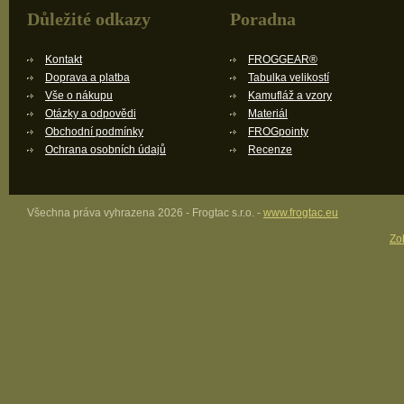
Důležité odkazy
Poradna
Kontakt
FROGGEAR®
Doprava a platba
Tabulka velikostí
Vše o nákupu
Kamufláž a vzory
Otázky a odpovědi
Materiál
Obchodní podmínky
FROGpointy
Ochrana osobních údajů
Recenze
Všechna práva vyhrazena 2026 - Frogtac s.r.o. -
www.frogtac.eu
Zob