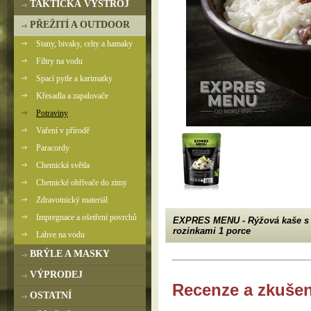
TAKTICKÁ VÝSTROJ
PŘEŽITÍ A OUTDOOR
Stany, bivaky, celty a hamaky
Filtry na vodu
Spací pytle a karimatky
Křesadla a zapalovače
Potraviny
Vaření v přírodě
Paracordy
Chemická světla
Chemické ohřívače do zimy
Zdravotnický materiál
Impregnace a ošetření povrchů
EXPRES MENU - Rýžová kaše s
rozinkami 1 porce
Lahve na vodu
BRÝLE A MASKY
VÝPRODEJ
Recenze a zkušen
OSTATNÍ