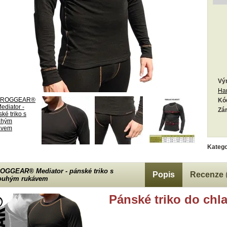
Vý
Ha
Kó
Zá
Katego
OGGEAR® Mediator - pánské triko s
Popis
Recenze
ouhým rukávem
Pánské triko do chl