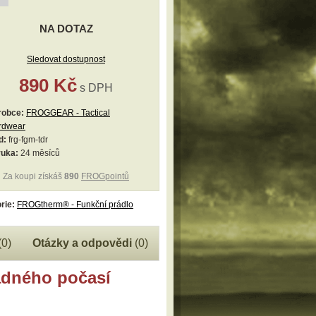
NA DOTAZ
Sledovat dostupnost
890 Kč
s DPH
robce:
FROGGEAR - Tactical
rdwear
d:
frg-fgm-tdr
ruka:
24 měsíců
Za koupi získáš
890
FROGpointů
rie:
FROGtherm® - Funkční prádlo
(0)
Otázky a odpovědi
(0)
adného počasí