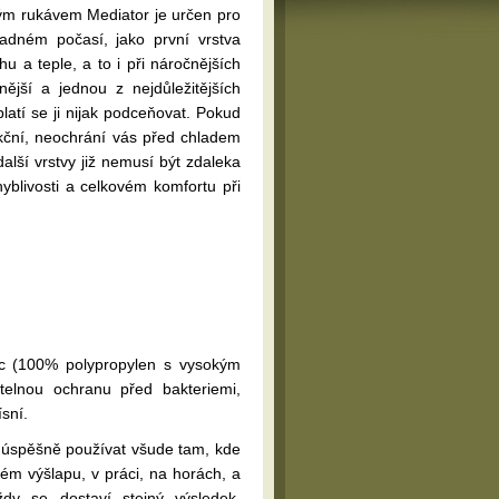
ým rukávem Mediator je určen pro
adném počasí, jako první vrstva
u a teple, a to i při náročnějších
dnější a jednou z nejdůležitějších
latí se ji nijak podceňovat. Pokud
kční, neochrání vás před chladem
alší vrstvy již nemusí být zdaleka
hyblivosti a celkovém komfortu při
ic (100% polypropylen s vysokým
telnou ochranu před bakteriemi,
sní.
t úspěšně používat všude tam, kde
ckém výšlapu, v práci, na horách, a
ždy se dostaví stejný výsledek.