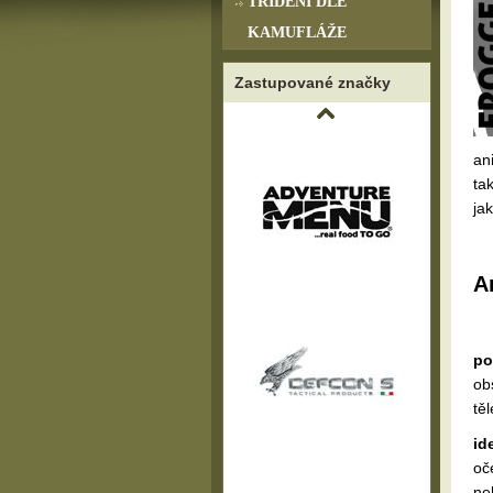
TŘÍDĚNÍ DLE
KAMUFLÁŽE
Zastupované značky
an
ta
jak
A
po
ob
tě
id
oč
ne