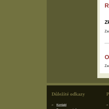
R
Z
Za
O
Za
Důležité odkazy
P
Kontakt