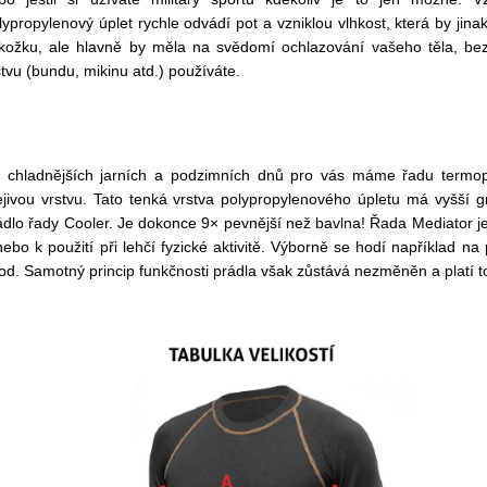
lypropylenový úplet rychle odvádí pot a vzniklou vlhkost, která by jina
kožku, ale hlavně by měla na svědomí ochlazování vašeho těla, bez
stvu (bundu, mikinu atd.) používáte.
 chladnějších jarních a podzimních dnů pro vás máme řadu termo
ejivou vrstvu. Tato tenká vrstva polypropylenového úpletu má vyšší g
ádlo řady Cooler. Je dokonce 9× pevnější než bavlna! Řada Mediator je
nebo k použití při lehčí fyzické aktivitě. Výborně se hodí například na
od. Samotný princip funkčnosti prádla však zůstává nezměněn a platí t