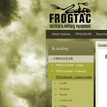
Hlavní stránka
FROGGEAR
Recenz
Úvodní
Katalog
FROGGEAR
FROGGEAR® - Urban
FROGshield® - Uniformy
FROGtherm® - Funkční prádlo
Cooler
Mediator
Wooler
Under-bear
Urban