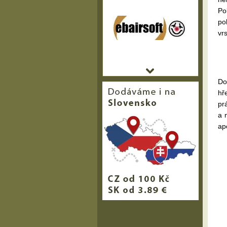
Po
po
vr
Do
hř
pr
a 
ap