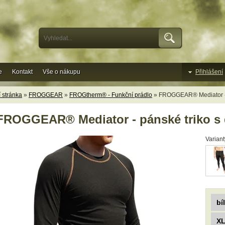
e
Kontakt
Vše o nákupu
Přihlášení
 stránka
»
FROGGEAR
»
FROGtherm® - Funkční prádlo
» FROGGEAR® Mediator - 
FROGGEAR® Mediator - pánské triko s
Variant
bí
X