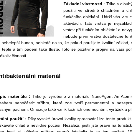
Základní vlastnosti :
Triko s dlouh
použití ve středně chladném a chl
funkčního oblékání. Udrží vás v such
aktivitách. Tato vrstva je nejzákla
vrstev při funkčním oblékání a nevyp
nebude první vrstva dostatečně fun
i sebelepší bunda, nehledě na to, že pokud použijete kvalitní základ, d
k teplé a tím pádem také tlusté. Toto se pozitivně projeví na vaší po
ékoliv činnosti.
ntibakteriální materiál
pis materiálu :
Triko je vyrobeno z materiálu NanoAgent An-Atom
sahem nanočástic stříbra, které zde tvoří permanentní a nesepra
lesným pachem. Omezuje také vznik kožních onemocnění, vyrážek a plí
eální použití :
Díky vysoké úrovni kvality zpracování lze tento produk
ekáváte chlad a nevlídné počasí. Nezáleží, jestli jste právě na turisti
bo jestli si užíváte military sportů kdekoliv je to jen možné. V