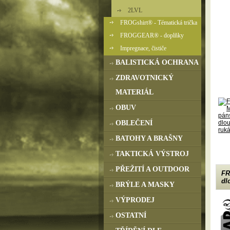
2LVL
FROGshirt® - Tématická trička
FROGGEAR® - doplňky
Impregnace, čističe
BALISTICKÁ OCHRANA
ZDRAVOTNICKÝ
MATERIÁL
OBUV
OBLEČENÍ
BATOHY A BRAŠNY
TAKTICKÁ VÝSTROJ
PŘEŽITÍ A OUTDOOR
FR
dl
BRÝLE A MASKY
VÝPRODEJ
OSTATNÍ