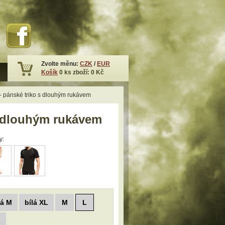
Zvolte měnu:
CZK
/
EUR
Košík
0
ks zboží:
0 Kč
pánské triko s dlouhým rukávem
 dlouhým rukávem
y:
lá M
bílá XL
M
L
L