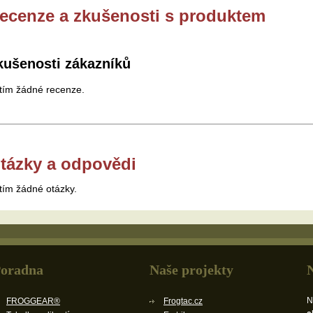
ecenze a zkušenosti s produktem
kušenosti zákazníků
tím žádné recenze.
tázky a odpovědi
tím žádné otázky.
oradna
Naše projekty
N
FROGGEAR®
Frogtac.cz