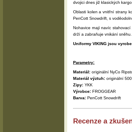
dvojici dnes již klasických karg
Oblasti kolen a vnitřní strany 
PenCott Snowdrift, s voděodoln
Nohavice mají navíc stahovací
drží a zabraňuje vnikání sněhu.
Uniformy VIKING jsou vyrobe
Parametry:
Materiál:
originální NyCo Rips
Materiál výztuh:
originální 50
Zipy:
YKK
Výrobce:
FROGGEAR
Barva:
PenCott Snowdrift
Recenze a zkušen