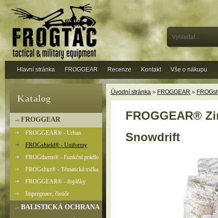
Hlavní stránka
FROGGEAR
Recenze
Kontakt
Vše o nákupu
Úvodní stránka
»
FROGGEAR
»
FROGshi
Katalog
FROGGEAR® Zimn
FROGGEAR
FROGGEAR® - Urban
Snowdrift
FROGshield® - Uniformy
FROGtherm® - Funkční prádlo
FROGshirt® - Tématická trička
FROGGEAR® - doplňky
Impregnace, čističe
BALISTICKÁ OCHRANA