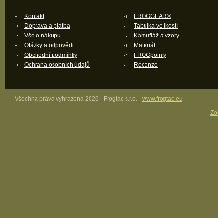
Kontakt
FROGGEAR®
Doprava a platba
Tabulka velikostí
Vše o nákupu
Kamufláž a vzory
Otázky a odpovědi
Materiál
Obchodní podmínky
FROGpointy
Ochrana osobních údajů
Recenze
Všechna práva vyhrazena 2026 - Frogtac s.r.o. -
www.frogtac.eu
Zob