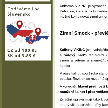
Uniforma VIKING je vyroben
Definition, která je zodpovědn
možné kombinovat zimní uniform
Zimní Smock - převl
Kalhoty VIKING
jsou volnějšího
a
zádový "lacl"
- ten slouží k
zimou a větrem a znemožňuje 
komfort.
V pase kalhot jsou široké stah
opasku. Rozkrok se rozepíná s
A konečně,
hlavní předností k
natažení kalhot i přes vešker
Zvláštní úpravu mají také kla
strany všitou síťovinu, díky k