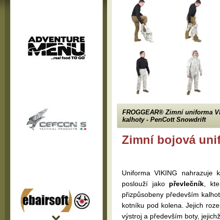
FROGGEAR® Zimní uniforma VI
kalhoty - PenCott Snowdrift
Zimní bojová u
Uniforma VIKING nahrazuje kl
poslouží jako
převlečník
, kt
přizpůsobeny především kalhoty
kotníku pod kolena. Jejich roz
výstroj a především boty, jejichž