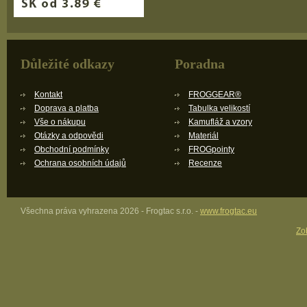
Důležité odkazy
Poradna
Kontakt
FROGGEAR®
Doprava a platba
Tabulka velikostí
Vše o nákupu
Kamufláž a vzory
Otázky a odpovědi
Materiál
Obchodní podmínky
FROGpointy
Ochrana osobních údajů
Recenze
Všechna práva vyhrazena 2026 - Frogtac s.r.o. -
www.frogtac.eu
Zob