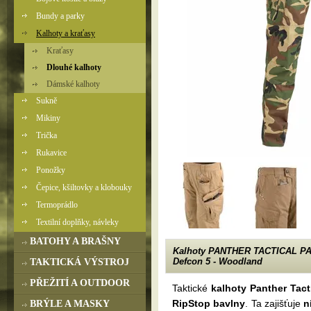
Bundy a parky
Kalhoty a kraťasy
Kraťasy
Dlouhé kalhoty
Dámské kalhoty
Sukně
Mikiny
Trička
Rukavice
Ponožky
Čepice, kšiltovky a klobouky
Termoprádlo
Textilní doplňky, návleky
BATOHY A BRAŠNY
Kalhoty PANTHER TACTICAL P
Defcon 5 - Woodland
TAKTICKÁ VÝSTROJ
PŘEŽITÍ A OUTDOOR
Taktické
kalhoty Panther Tact
RipStop bavlny
. Ta zajišťuje
n
BRÝLE A MASKY