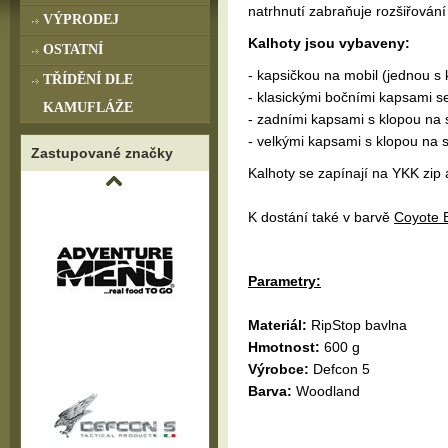
natrhnutí zabraňuje rozšiřování 
VÝPRODEJ
Kalhoty jsou vybaveny:
OSTATNÍ
- kapsičkou na mobil (jednou s
TŘÍDĚNÍ DLE
- klasickými bočními kapsami se
KAMUFLÁŽE
- zadními kapsami s klopou na 
- velkými kapsami s klopou na 
Zastupované značky
Kalhoty se zapínají na YKK zip 
K dostání také v barvě
Coyote 
Parametry:
Materiál:
RipStop bavlna
Hmotnost:
600 g
Výrobce:
Defcon 5
Barva:
Woodland