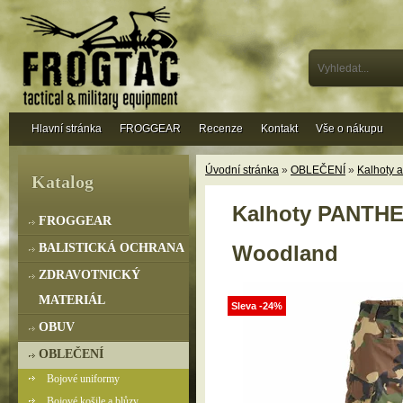
Hlavní stránka
FROGGEAR
Recenze
Kontakt
Vše o nákupu
Úvodní stránka
»
OBLEČENÍ
»
Kalhoty a
Katalog
Kalhoty PANTHE
FROGGEAR
BALISTICKÁ OCHRANA
Woodland
ZDRAVOTNICKÝ
MATERIÁL
Sleva -24%
OBUV
OBLEČENÍ
Bojové uniformy
Bojové košile a blůzy