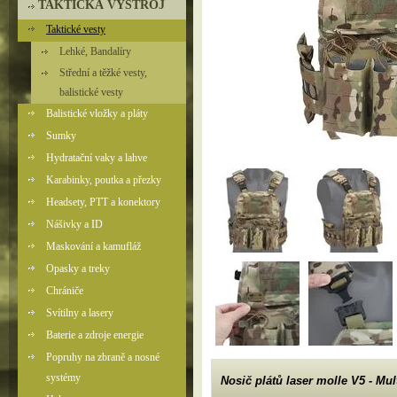
TAKTICKÁ VÝSTROJ
Taktické vesty
Lehké, Bandalíry
Střední a těžké vesty,
balistické vesty
Balistické vložky a pláty
Sumky
Hydratační vaky a lahve
Karabinky, poutka a přezky
Headsety, PTT a konektory
Nášivky a ID
Maskování a kamufláž
Opasky a treky
Chrániče
Svítilny a lasery
Baterie a zdroje energie
Popruhy na zbraně a nosné
systémy
Nosič plátů laser molle V5 - Mu