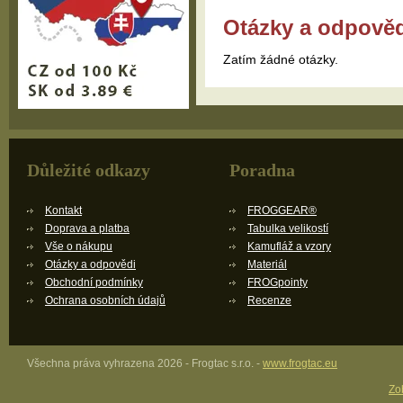
Otázky a odpově
Zatím žádné otázky.
Důležité odkazy
Poradna
Kontakt
FROGGEAR®
Doprava a platba
Tabulka velikostí
Vše o nákupu
Kamufláž a vzory
Otázky a odpovědi
Materiál
Obchodní podmínky
FROGpointy
Ochrana osobních údajů
Recenze
Všechna práva vyhrazena 2026 - Frogtac s.r.o. -
www.frogtac.eu
Zob