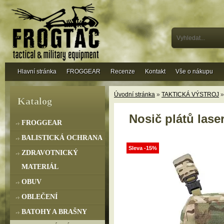
Hlavní stránka
FROGGEAR
Recenze
Kontakt
Vše o nákupu
Úvodní stránka
»
TAKTICKÁ VÝSTROJ
Katalog
Nosič plátů lase
FROGGEAR
BALISTICKÁ OCHRANA
Sleva -15%
ZDRAVOTNICKÝ
MATERIÁL
OBUV
OBLEČENÍ
BATOHY A BRAŠNY