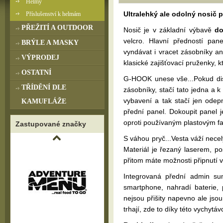
Helmy
Ultralehký ale odolný nosič 
Příslušenství k helmám
PŘEŽITÍ A OUTDOOR
Nosič je v základní výbavě
do
velcro. Hlavní předností pan
BRÝLE A MASKY
vyndávat i vracet zásobníky ani
VÝPRODEJ
klasické zajišťovací pruženky, k
OSTATNÍ
G-HOOK unese vše...Pokud dis
TŘÍDĚNÍ DLE
zásobníky, stačí tato jedna a k
vybavení a tak stačí jen odep
KAMUFLÁŽE
přední panel. Dokoupit panel 
oproti používaným plastovým fas
Zastupované značky
S váhou pryč...Vesta váží necel
Materiál je řezaný laserem, po
přitom máte možnosti připnutí v
Integrovaná přední admin su
smartphone, nahradí baterie,
nejsou přišity napevno ale jso
trhají, zde to díky této vychytá