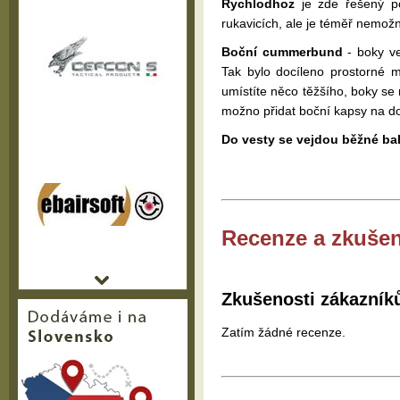
Rychlodhoz
je zde řešený p
rukavicích, ale je téměř nemož
Boční cummerbund
- boky ve
Tak bylo docíleno prostorné m
umístíte něco těžšího, boky se 
možno přidat boční kapsy na d
Do vesty se vejdou běžné bal
Recenze a zkušen
Zkušenosti zákazník
Zatím žádné recenze.