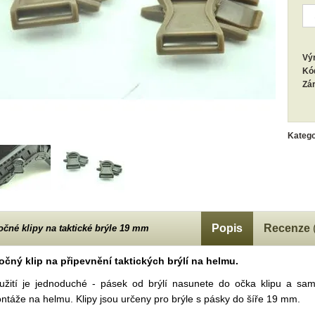
Vý
Kó
Zá
Katego
Popis
Recenze
očné klipy na taktické brýle 19 mm
očný klip na připevnění taktických brýlí na helmu.
užití je jednoduché - pásek od brýlí nasunete do očka klipu a sam
ntáže na helmu. Klipy jsou určeny pro brýle s pásky do šíře 19 mm.