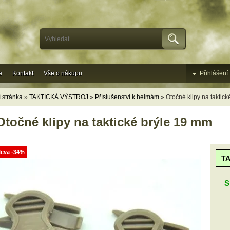
e
Kontakt
Vše o nákupu
Přihlášení
 stránka
»
TAKTICKÁ VÝSTROJ
»
Příslušenství k helmám
» Otočné klipy na taktic
Otočné klipy na taktické brýle 19 mm
leva -34%
T
S