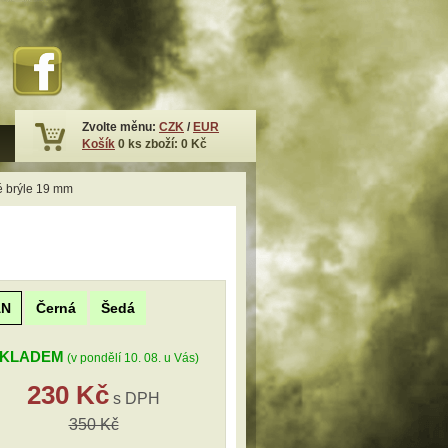
Zvolte měnu:
CZK
/
EUR
Košík
0
ks zboží:
0 Kč
ké brýle 19 mm
AN
Černá
Šedá
KLADEM
(v pondělí 10. 08. u Vás)
230 Kč
s DPH
350 Kč