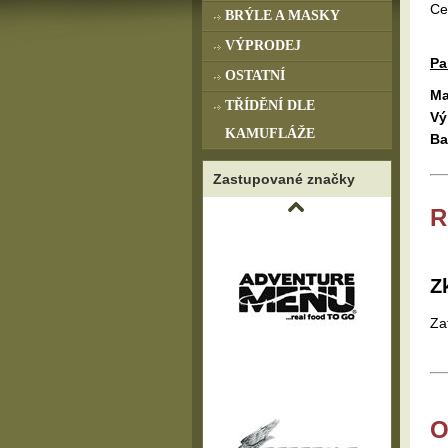
Ce
BRÝLE A MASKY
VÝPRODEJ
Pa
OSTATNÍ
Ma
TŘÍDĚNÍ DLE
Vý
KAMUFLÁŽE
Ba
Zastupované značky
R
Z
Za
O