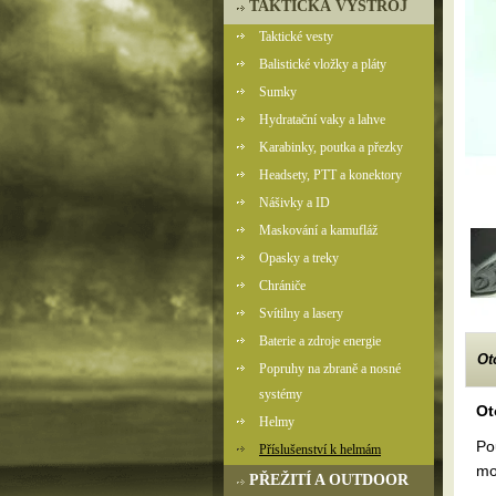
TAKTICKÁ VÝSTROJ
Taktické vesty
Balistické vložky a pláty
Sumky
Hydratační vaky a lahve
Karabinky, poutka a přezky
Headsety, PTT a konektory
Nášivky a ID
Maskování a kamufláž
Opasky a treky
Chrániče
Svítilny a lasery
Baterie a zdroje energie
Ot
Popruhy na zbraně a nosné
systémy
Ot
Helmy
Po
Příslušenství k helmám
mo
PŘEŽITÍ A OUTDOOR