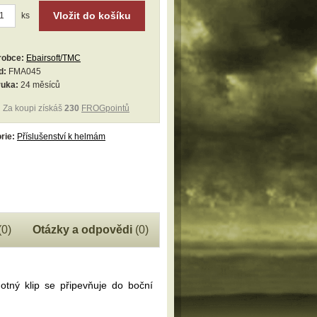
Vložit do košíku
ks
robce:
Ebairsoft/TMC
d:
FMA045
ruka:
24 měsíců
Za koupi získáš
230
FROGpointů
rie:
Příslušenství k helmám
(0)
Otázky a odpovědi
(0)
otný klip se připevňuje do boční