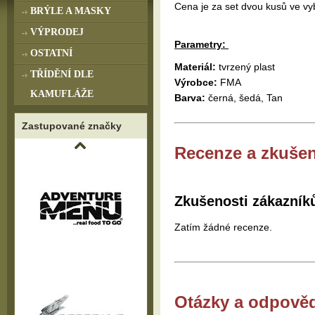
Cena je za set dvou kusů ve vy
BRÝLE A MASKY
VÝPRODEJ
Parametry:
OSTATNÍ
Materiál:
tvrzený plast
TŘÍDĚNÍ DLE
Výrobce:
FMA
KAMUFLÁŽE
Barva:
černá, šedá, Tan
Zastupované značky
Recenze a zkušen
Zkušenosti zákazník
Zatím žádné recenze.
Otázky a odpově