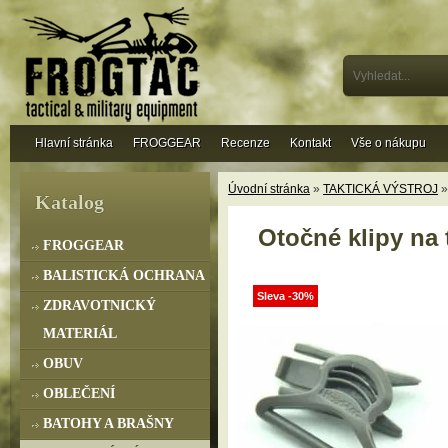
Hlavní stránka
FROGGEAR
Recenze
Kontakt
Vše o nákupu
Úvodní stránka
»
TAKTICKÁ VÝSTROJ
Katalog
Otočné klipy na 
FROGGEAR
BALISTICKÁ OCHRANA
Sleva -30%
ZDRAVOTNICKÝ
MATERIÁL
OBUV
OBLEČENÍ
BATOHY A BRAŠNY