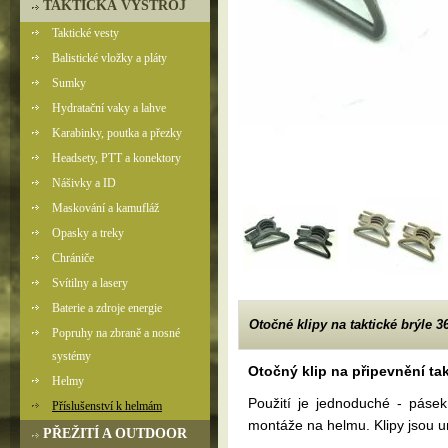
TAKTICKÁ VÝSTROJ
Taktické vesty
Balistické vložky a pláty
Sumky
Hydratační vaky a lahve
Karabinky, poutka a přezky
Headsety, PTT a konektory
Nášivky a ID
Maskování a kamufláž
Opasky a treky
Chrániče
Svítilny a lasery
Baterie a zdroje energie
Otočné klipy na taktické brýle 
Popruhy na zbraně a nosné
systémy
Otočný klip na připevnění tak
Helmy
Použití je jednoduché - pásek
Příslušenství k helmám
montáže na helmu. Klipy jsou u
PŘEŽITÍ A OUTDOOR