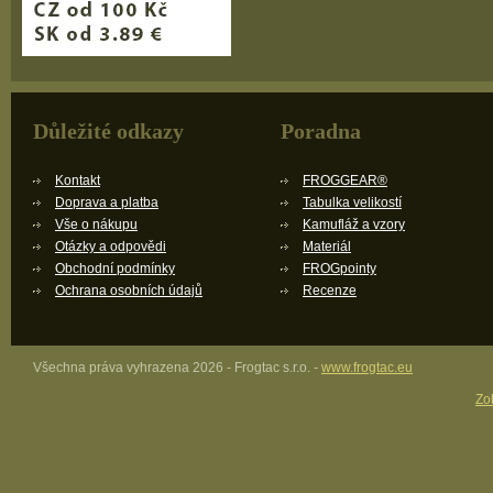
Důležité odkazy
Poradna
Kontakt
FROGGEAR®
Doprava a platba
Tabulka velikostí
Vše o nákupu
Kamufláž a vzory
Otázky a odpovědi
Materiál
Obchodní podmínky
FROGpointy
Ochrana osobních údajů
Recenze
Všechna práva vyhrazena 2026 - Frogtac s.r.o. -
www.frogtac.eu
Zob