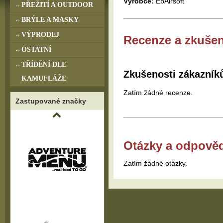
Výrobce:
EbAirsoft
PŘEŽITÍ A OUTDOOR
BRÝLE A MASKY
VÝPRODEJ
Recenze a zkušen
OSTATNÍ
TŘÍDĚNÍ DLE
Zkušenosti zákazník
KAMUFLÁŽE
Zatím žádné recenze.
Zastupované značky
Otázky a odpově
Zatím žádné otázky.