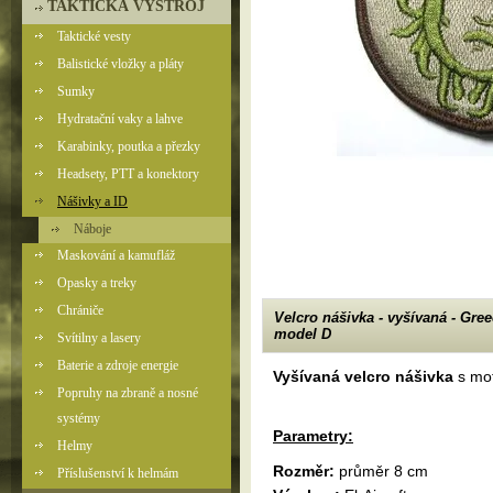
TAKTICKÁ VÝSTROJ
Taktické vesty
Balistické vložky a pláty
Sumky
Hydratační vaky a lahve
Karabinky, poutka a přezky
Headsety, PTT a konektory
Nášivky a ID
Náboje
Maskování a kamufláž
Opasky a treky
Chrániče
Velcro nášivka - vyšívaná - Gre
model D
Svítilny a lasery
Baterie a zdroje energie
Vyšívaná velcro nášivka
s mo
Popruhy na zbraně a nosné
systémy
Parametry:
Helmy
Rozměr:
průměr 8 cm
Příslušenství k helmám