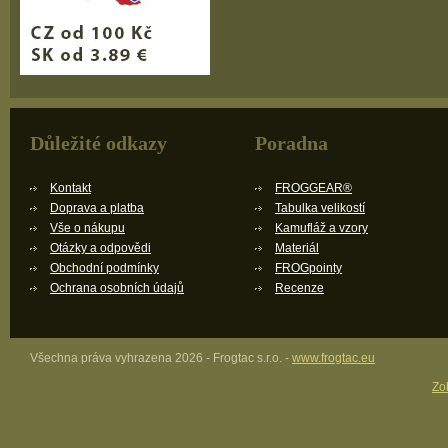
Důležité odkazy
Poradna
Kontakt
FROGGEAR®
Doprava a platba
Tabulka velikostí
Vše o nákupu
Kamufláž a vzory
Otázky a odpovědi
Materiál
Obchodní podmínky
FROGpointy
Ochrana osobních údajů
Recenze
Všechna práva vyhrazena 2026 - Frogtac s.r.o. -
www.frogtac.eu
Zob