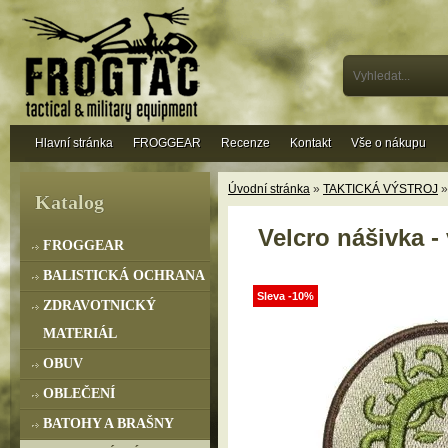
Hlavní stránka
FROGGEAR
Recenze
Kontakt
Vše o nákupu
Úvodní stránka
»
TAKTICKÁ VÝSTROJ
Katalog
Velcro nášivka -
FROGGEAR
BALISTICKÁ OCHRANA
Sleva -10%
ZDRAVOTNICKÝ
MATERIÁL
OBUV
OBLEČENÍ
BATOHY A BRAŠNY