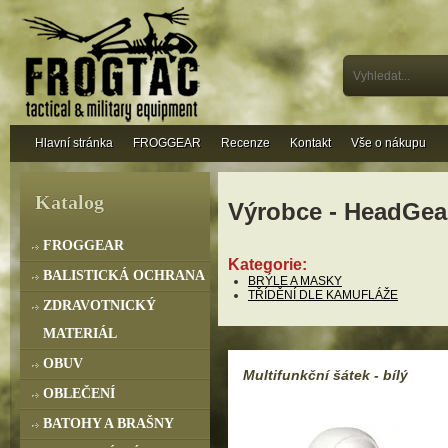
Hlavní stránka
FROGGEAR
Recenze
Kontakt
Vše o nákupu
Katalog
Výrobce - HeadGea
FROGGEAR
Kategorie:
BALISTICKÁ OCHRANA
BRÝLE A MASKY
TŘÍDĚNÍ DLE KAMUFLÁŽE
ZDRAVOTNICKÝ
MATERIÁL
OBUV
Multifunkční šátek - bílý
OBLEČENÍ
BATOHY A BRAŠNY