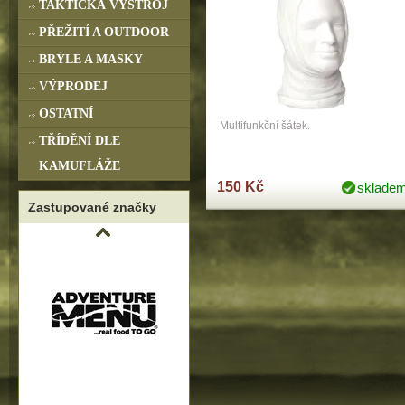
TAKTICKÁ VÝSTROJ
PŘEŽITÍ A OUTDOOR
BRÝLE A MASKY
VÝPRODEJ
OSTATNÍ
Multifunkční šátek.
TŘÍDĚNÍ DLE
KAMUFLÁŽE
150 Kč
sklade
Zastupované značky