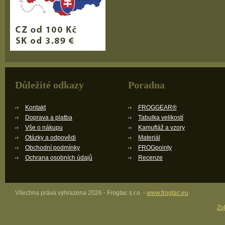
Důležité odkazy
Poradna
Kontakt
FROGGEAR®
Doprava a platba
Tabulka velikostí
Vše o nákupu
Kamufláž a vzory
Otázky a odpovědi
Materiál
Obchodní podmínky
FROGpointy
Ochrana osobních údajů
Recenze
Všechna práva vyhrazena 2026 - Frogtac s.r.o. -
www.frogtac.eu
Zob