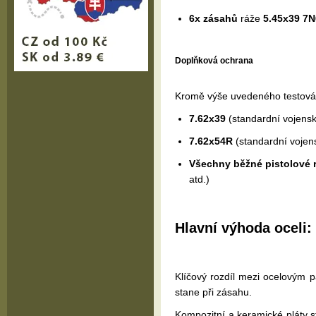
6x zásahů
ráže
5.45x39 7N
Doplňková ochrana
Kromě výše uvedeného testování
7.62x39
(standardní vojens
7.62x54R
(standardní vojen
Všechny běžné pistolové 
atd.)
Hlavní výhoda oceli:
Klíčový rozdíl mezi ocelovým 
stane při zásahu.
Kompozitní a keramické pláty st