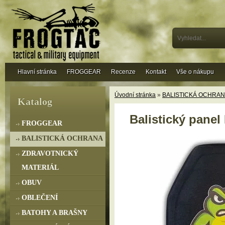
Hlavní stránka
FROGGEAR
Recenze
Kontakt
Vše o nákupu
Úvodní stránka
»
BALISTICKÁ OCHRAN
Katalog
Balistický panel
FROGGEAR
BALISTICKÁ OCHRANA
ZDRAVOTNICKÝ
MATERIÁL
OBUV
OBLEČENÍ
BATOHY A BRAŠNY