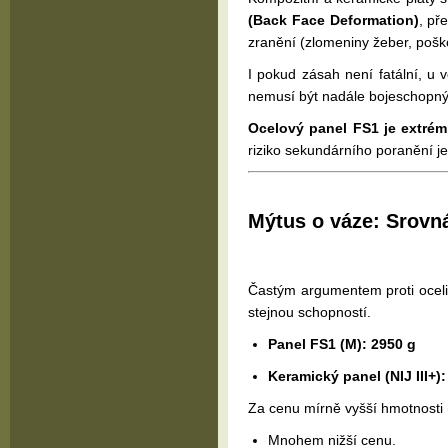
(Back Face Deformation)
, př
zranění (zlomeniny žeber, poško
I pokud zásah není fatální, u v
nemusí být nadále bojeschopný
Ocelový panel FS1 je extrémn
riziko sekundárního poranění je
Mýtus o váze: Srovn
Častým argumentem proti oceli 
stejnou schopností.
Panel FS1 (M): 2950 g
Keramický panel (NIJ III+):
Za cenu mírně vyšší hmotnosti (
Mnohem nižší cenu.