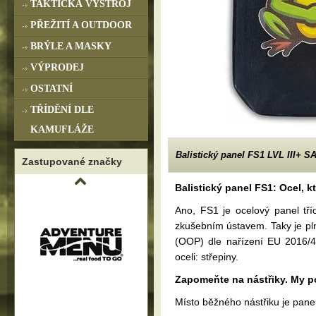
TAKTICKÁ VÝSTROJ
PŘEŽITÍ A OUTDOOR
BRÝLE A MASKY
VÝPRODEJ
OSTATNÍ
TŘÍDĚNÍ DLE
KAMUFLÁŽE
Balistický panel FS1 LVL III+ S
Zastupované značky
Balistický panel FS1: Ocel, k
Ano, FS1 je ocelový panel tř
zkušebním ústavem. Taky je plně
(OOP) dle nařízení EU 2016/42
oceli: střepiny.
Zapomeňte na nástřiky. My po
Místo běžného nástřiku je panel 