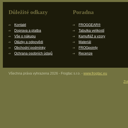
Důležité odkazy
Poradna
Kontakt
FROGGEAR®
Doprava a platba
Tabulka velikostí
Vše o nákupu
Kamufláž a vzory
Otázky a odpovědi
Materiál
Obchodní podmínky
FROGpointy
Ochrana osobních údajů
Recenze
Všechna práva vyhrazena 2026 - Frogtac s.r.o. -
www.frogtac.eu
Zob