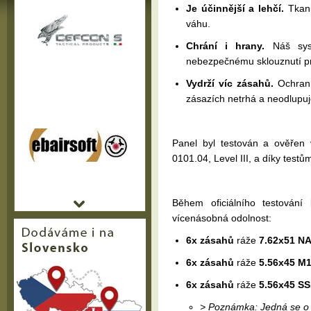
Je účinnější a lehčí.
Tkani
váhu.
Chrání i hrany.
Náš syst
nebezpečnému sklouznutí proj
Vydrží víc zásahů.
Ochrann
zásazích netrhá a neodlupuje
Panel byl testován a ověře
0101.04, Level III, a díky test
Během oficiálního testování
vícenásobná odolnost:
6x zásahů
ráže
7.62x51 N
6x zásahů
ráže
5.56x45 M
6x zásahů
ráže
5.56x45 S
> Poznámka: Jedná se o 