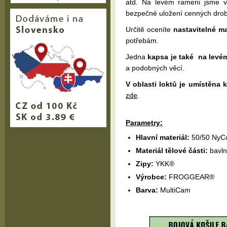
atd. Na levém rameni jsme vy
bezpečné uložení cenných drobn
Určitě oceníte
nastavitelné m
potřebám.
Jedna
kapsa je také na levé
a podobných věcí.
V oblasti loktů je umístěna 
zde
.
Parametry:
Hlavní materiál:
50/50 NyC
Materiál tělové části:
bavln
Zipy:
YKK®
Výrobce:
FROGGEAR®
Barva:
MultiCam