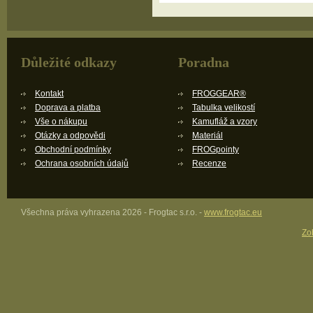
Důležité odkazy
Poradna
Kontakt
FROGGEAR®
Doprava a platba
Tabulka velikostí
Vše o nákupu
Kamufláž a vzory
Otázky a odpovědi
Materiál
Obchodní podmínky
FROGpointy
Ochrana osobních údajů
Recenze
Všechna práva vyhrazena 2026 - Frogtac s.r.o. -
www.frogtac.eu
Zob