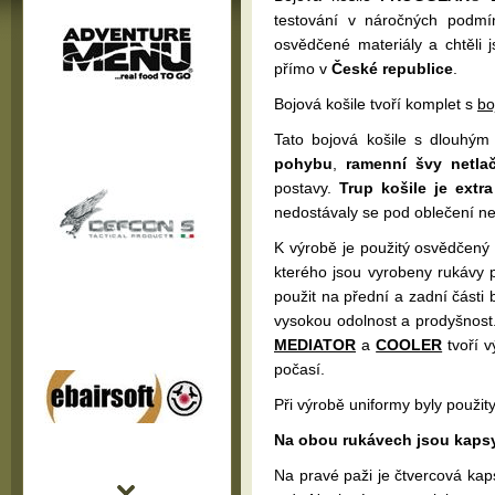
testování v náročných podmínk
osvědčené materiály a chtěli 
přímo v
České republice
.
Bojová košile tvoří komplet s
bo
Tato bojová košile s dlouhým
pohybu
,
ramenní švy netla
postavy.
Trup košile je extr
nedostávaly se pod oblečení neč
K výrobě je použitý osvědčený
kterého jsou vyrobeny rukávy
použit na přední a zadní části
vysokou odolnost a prodyšnost.
MEDIATOR
a
COOLER
tvoří v
počasí.
Při výrobě uniformy byly použit
Na obou rukávech jsou kapsy
Na pravé paži je čtvercová kaps