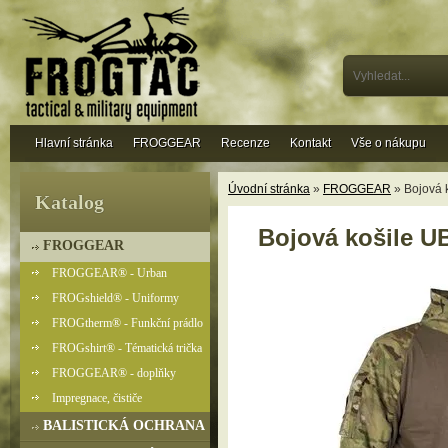
Hlavní stránka
FROGGEAR
Recenze
Kontakt
Vše o nákupu
Úvodní stránka
»
FROGGEAR
» Bojová
Katalog
Bojová košile
FROGGEAR
FROGGEAR® - Urban
FROGshield® - Uniformy
FROGtherm® - Funkční prádlo
FROGshirt® - Tématická trička
FROGGEAR® - doplňky
Impregnace, čističe
BALISTICKÁ OCHRANA