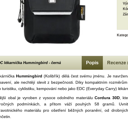
Vý
Kó
Zá
Katego
Popis
Recenze
C lékarnička Hummingbird - černá
kárnička
Hummingbird
(Kolibřík) dělá čest svému jménu. Je navržena
bavení, ale nechtějí slevit z bezpečnosti. Díky kompaktním rozměrům
o turistiku, cyklistiku, kempování nebo jako EDC (Everyday Carry) léká
ější obal je vyroben z vysoce odolného materiálu
Cordura 30D
, kt
ročných podmínkách, a přitom váží pouhých 58 gramů. Uvnit
ravotnického materiálu pro ošetření běžných poranění, od drobných 
nčetin.