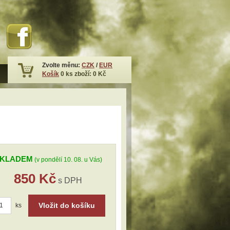
Zvolte měnu:
CZK
/
EUR
Košík
0
ks zboží:
0 Kč
KLADEM
(v pondělí 10. 08. u Vás)
850 Kč
s DPH
Vložit do košíku
ks