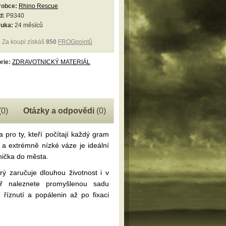
robce:
Rhino Rescue
d:
P9340
ruka:
24 měsíců
Za koupi získáš
850
FROGpointů
rie:
ZDRAVOTNICKÝ MATERIÁL
(0)
Otázky a odpovědi
(0)
 pro ty, kteří počítají každý gram
 a extrémně nízké váze je ideální
rnička do města.
erý zaručuje dlouhou životnost i v
ř naleznete promyšlenou sadu
říznutí a popálenin až po fixaci