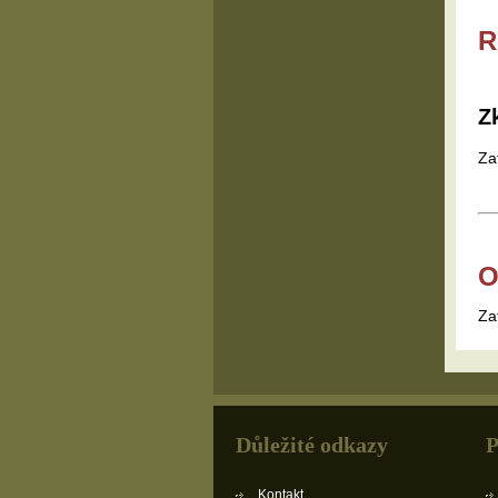
R
Z
Za
O
Za
Důležité odkazy
P
Kontakt