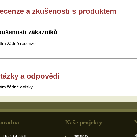
ecenze a zkušenosti s produktem
kušenosti zákazníků
tím žádné recenze.
tázky a odpovědi
tím žádné otázky.
oradna
Naše projekty
N
FROGGEAR®
Frogtac.cz