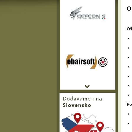
O
Oš
Po