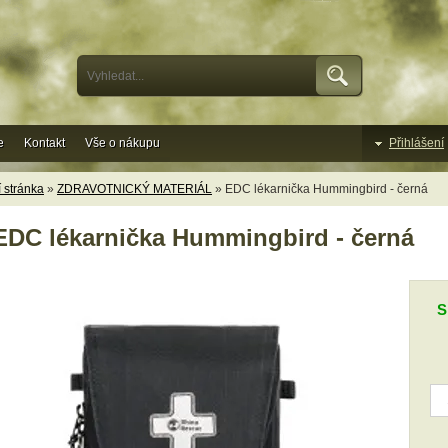
e
Kontakt
Vše o nákupu
Přihlášení
 stránka
»
ZDRAVOTNICKÝ MATERIÁL
» EDC lékarnička Hummingbird - černá
EDC lékarnička Hummingbird - černá
S