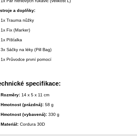
1x Pár nitrilových rukavic (velikost L)
stroje a doplňky:
1x Trauma nůžky
1x Fix (Marker)
1x Píšťalka
3x Sáčky na léky (Pill Bag)
1x Průvodce první pomocí
echnické specifikace:
Rozměry:
14 x 5 x 11 cm
Hmotnost (prázdná):
58 g
Hmotnost (vybavená):
330 g
Materiál:
Cordura 30D