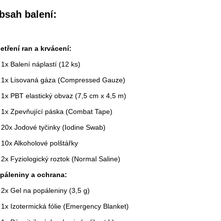
bsah balení:
etření ran a krvácení:
1x Balení náplastí (12 ks)
1x Lisovaná gáza (Compressed Gauze)
1x PBT elastický obvaz (7,5 cm x 4,5 m)
1x Zpevňující páska (Combat Tape)
20x Jodové tyčinky (Iodine Swab)
10x Alkoholové polštářky
2x Fyziologický roztok (Normal Saline)
páleniny a ochrana:
2x Gel na popáleniny (3,5 g)
1x Izotermická fólie (Emergency Blanket)