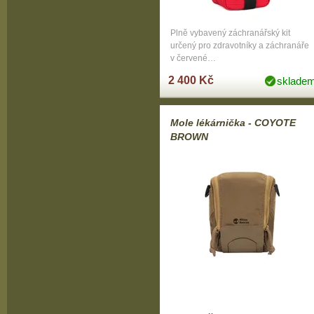
Plně vybavený záchranářský kit
určený pro zdravotníky a záchranáře
v červené…
2 400 Kč
sklade
Mole lékárnička - COYOTE
BROWN