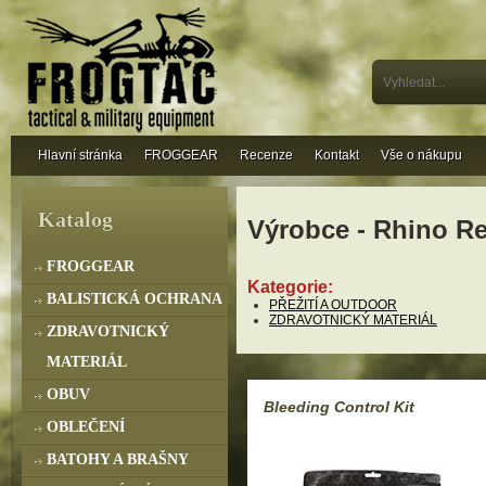
Hlavní stránka
FROGGEAR
Recenze
Kontakt
Vše o nákupu
Katalog
Výrobce - Rhino R
FROGGEAR
Kategorie:
BALISTICKÁ OCHRANA
PŘEŽITÍ A OUTDOOR
ZDRAVOTNICKÝ MATERIÁL
ZDRAVOTNICKÝ
MATERIÁL
OBUV
Bleeding Control Kit
OBLEČENÍ
BATOHY A BRAŠNY