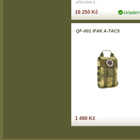
přihrádek a…
16 250 Kč
sklade
QF-001 IFAK A-TACS
1 490 Kč