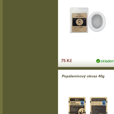
75 Kč
sklade
Popáleninový obvaz 40g