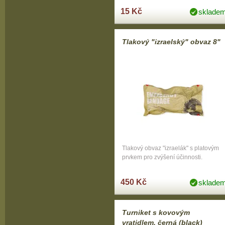
15 Kč
sklade
Tlakový "izraelský" obvaz 8"
Tlakový obvaz "izraelák" s platovým
prvkem pro zvýšení účinnosti.
450 Kč
sklade
Turniket s kovovým
vratidlem, černá (black)