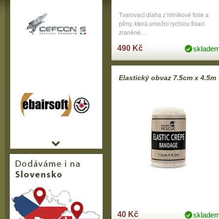
Tvarovací dlaha z hliníkové folie a
pěny, která umožní rychlou fixaci
zraněné…
490 Kč
sklade
Elastický obvaz 7.5cm x 4.5m
40 Kč
sklade