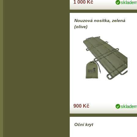
1 000 Kč
sklade
Nouzová nosítka, zelená
(olive)
900 Kč
sklade
Oční kryt