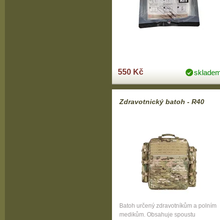
550 Kč
sklade
Zdravotnický batoh - R40
Batoh určený zdravotníkům a polním
medikům. Obsahuje spoustu