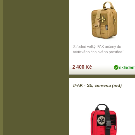
Středně velký IFAK určený do
taktického / bojového prostředí
2 400 Kč
sklade
IFAK - SE, červená (red)