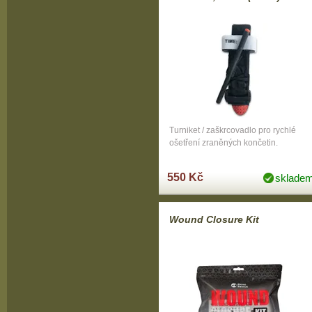
Turniket / zaškrcovadlo pro rychlé
ošetření zraněných končetin.
550 Kč
sklade
Wound Closure Kit