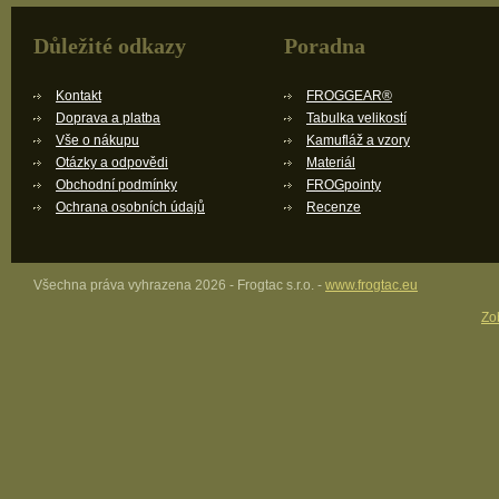
Důležité odkazy
Poradna
Kontakt
FROGGEAR®
Doprava a platba
Tabulka velikostí
Vše o nákupu
Kamufláž a vzory
Otázky a odpovědi
Materiál
Obchodní podmínky
FROGpointy
Ochrana osobních údajů
Recenze
Všechna práva vyhrazena 2026 - Frogtac s.r.o. -
www.frogtac.eu
Zob