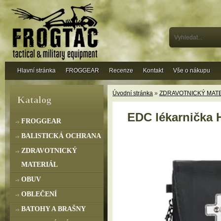
Hlavní stránka
FROGGEAR
Recenze
Kontakt
Vše o nákupu
Úvodní stránka
»
ZDRAVOTNICKÝ MAT
Katalog
EDC lékarnička 
FROGGEAR
BALISTICKÁ OCHRANA
ZDRAVOTNICKÝ
MATERIÁL
OBUV
OBLEČENÍ
BATOHY A BRAŠNY