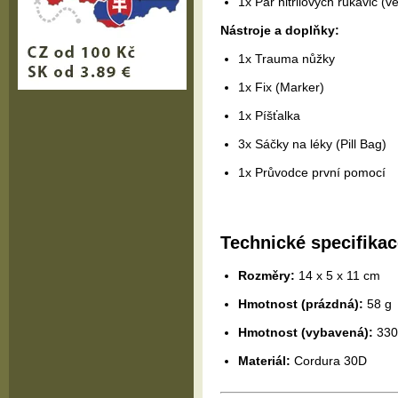
1x Pár nitrilových rukavic (ve
Nástroje a doplňky:
1x Trauma nůžky
1x Fix (Marker)
1x Píšťalka
3x Sáčky na léky (Pill Bag)
1x Průvodce první pomocí
Technické specifikac
Rozměry:
14 x 5 x 11 cm
Hmotnost (prázdná):
58 g
Hmotnost (vybavená):
330
Materiál:
Cordura 30D