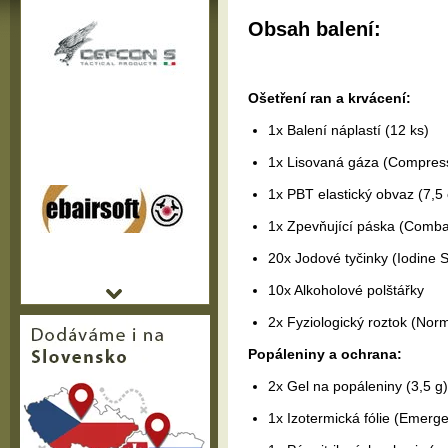
Obsah balení:
Ošetření ran a krvácení:
1x Balení náplastí (12 ks)
1x Lisovaná gáza (Compres
1x PBT elastický obvaz (7,5
1x Zpevňující páska (Comba
20x Jodové tyčinky (Iodine 
10x Alkoholové polštářky
2x Fyziologický roztok (Norm
Popáleniny a ochrana:
2x Gel na popáleniny (3,5 g)
1x Izotermická fólie (Emerg