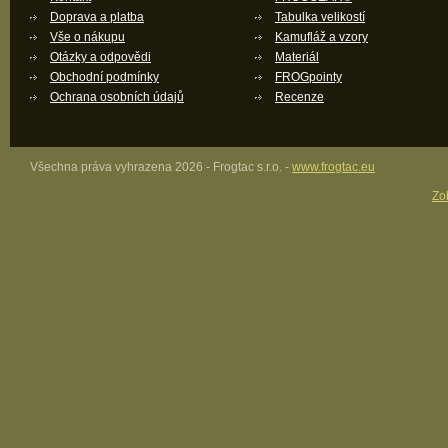
Doprava a platba
Tabulka velikostí
Vše o nákupu
Kamufláž a vzory
Otázky a odpovědi
Materiál
Obchodní podmínky
FROGpointy
Ochrana osobních údajů
Recenze
Všechna práva vyhrazena 2026 - Frogtac s.r.o. -
www.frogtac.eu
Zob