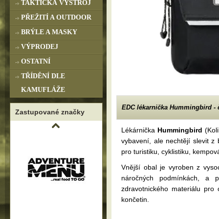
TAKTICKÁ VÝSTROJ
PŘEŽITÍ A OUTDOOR
BRÝLE A MASKY
VÝPRODEJ
OSTATNÍ
TŘÍDĚNÍ DLE
KAMUFLÁŽE
EDC lékarnička Hummingbird - 
Zastupované značky
Lékárnička
Hummingbird
(Koli
vybavení, ale nechtějí slevit
pro turistiku, cyklistiku, kemp
Vnější obal je vyroben z vys
náročných podmínkách, a p
zdravotnického materiálu pro 
končetin.